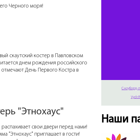
него Черного моря!
рвый скаутский костер в Павловском
считается днем рождения российского
 отмечают День Первого Костра в
Сноуборд-п
Vydr.
ерь "Этнохаус"
Наши п
" распахивает свои двери перед нами!
ма "Этнохаус" приглашает в гости!