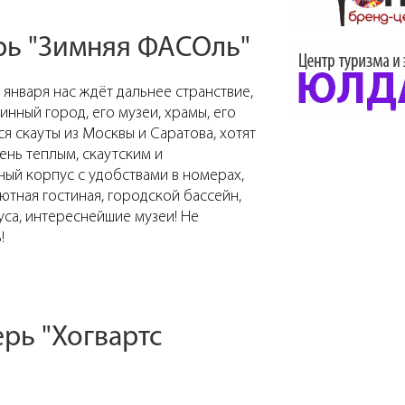
рь "Зимняя ФАСОль"
 января нас ждёт дальнее странствие,
инный город, его музеи, храмы, его
ся скауты из Москвы и Саратова, хотят
ень теплым, скаутским и
ый корпус с удобствами в номерах,
ютная гостиная, городской бассейн,
пуса, интереснейшие музеи! Не
!
ерь "Хогвартс