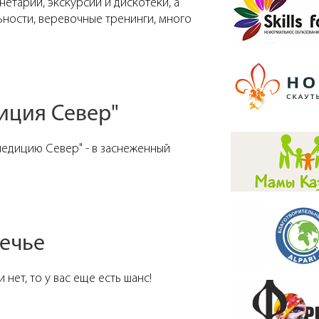
анетарий, экскурсии и дискотеки, а
ьности, веревочные тренинги, много
иция Север"
педицию Север" - в заснеженный
речье
 нет, то у вас еще есть шанс!