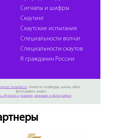
Сигналы и шифры
Скаутинг
Скаутские испытания
Специальности волчат
Специальности скаутов
Я гражданин России
ортал Snowbd.ru
. Новости сноуборда, школа, обои,
фотографии, видео.
Ru. Журнал о дизайне, рекламе и фотографии
артнеры