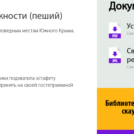
Доку
жности (пеший)
Ус
заповедным местам Южного Крыма.
Скач
Св
р
Скач
ики подхватила эстафету
 принять на своей гостеприимной
Библиот
ска