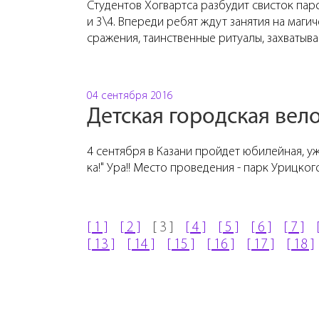
Студентов Хогвартса разбудит свисток паро
и 3\4. Впереди ребят ждут занятия на магич
сражения, таинственные ритуалы, захватыв
04 сентября 2016
Детская городская вел
4 сентября в Казани пройдет юбилейная, уж
ка!" Ура!! Место проведения - парк Урицког
[ 1 ]
[ 2 ]
[ 3 ]
[ 4 ]
[ 5 ]
[ 6 ]
[ 7 ]
[ 13 ]
[ 14 ]
[ 15 ]
[ 16 ]
[ 17 ]
[ 18 ]