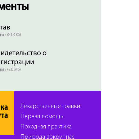
менты
тав
ать (818 Кб)
идетельство о
егистрации
ать (2.0 Мб)
ека
Лекарственные травки
ута
Первая помощь
Походная практика
Природа вокруг нас