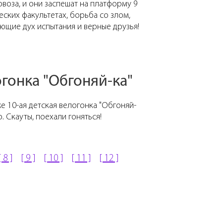
воза, и они заспешат на платформу 9
еских факультетах, борьба со злом,
ающие дух испытания и верные друзья!
огонка "Обгоняй-ка"
е 10-ая детская велогонка "Обгоняй-
о. Скауты, поехали гоняться!
[ 8 ]
[ 9 ]
[ 10 ]
[ 11 ]
[ 12 ]