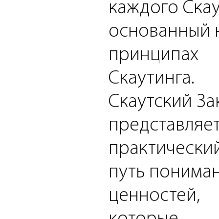
каждого Скау
основанный 
принципах
Скаутинга.
Скаутский За
представляе
практически
путь понима
ценностей,