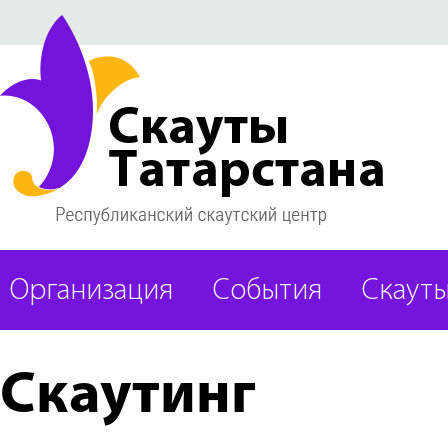
Организация
События
Скаут
Скаутинг