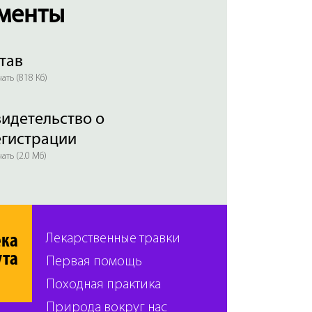
менты
тав
ать (818 Кб)
идетельство о
егистрации
ать (2.0 Мб)
ека
Лекарственные травки
ута
Первая помощь
Походная практика
Природа вокруг нас