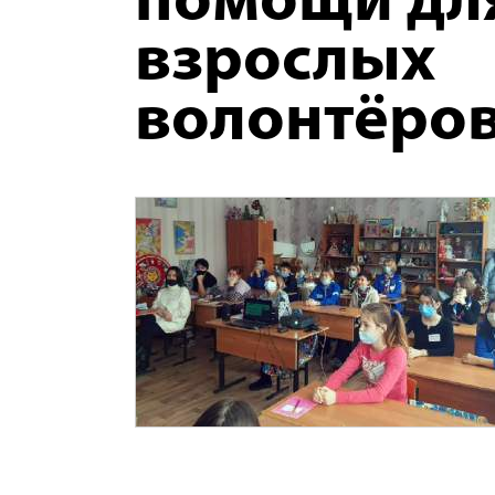
помощи дл
взрослых
волонтёро