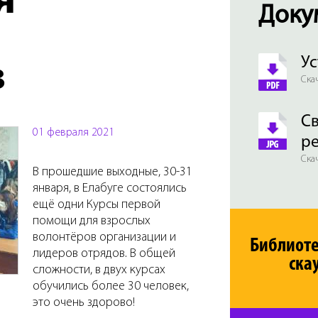
я
Доку
Ус
в
Скач
Св
01 февраля 2021
р
Скач
В прошедшие выходные, 30-31
января, в Елабуге состоялись
ещё одни Курсы первой
помощи для взрослых
волонтёров организации и
Библиот
лидеров отрядов. В общей
ска
сложности, в двух курсах
обучились более 30 человек,
это очень здорово!