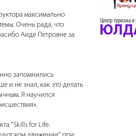
труктора максимально
емы. Очень рада, что
пасибо Аиде Петровне за
енно запомнились
е и не знал, как это делать
ычным. Я научился
оисшествия».
 "Skills for Life.
каутском движении" при