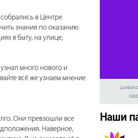
 собрались в Центре
учить знания по оказанию
ях в быту, на улице,
 узнал много нового и
авайте всё же узнаем мнение
Сноуборд-п
Vydr.
Наши п
олго. Они превзошли все
дположения. Наверное,