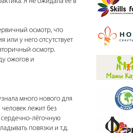
актика. Я не ожидала её в
ервичный осмотр, что
я или у него отсутствует
вторичный осмотр.
ду ожогов и
узнала много нового для
и человек лежит без
ь сердечно-лёгочную
адывать повязки и т.д.