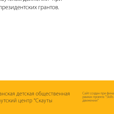
резидентских грантов.
анская детская общественная
Сайт создан при фин
рамках проекта "Skill
аутский центр "Скауты
движении"