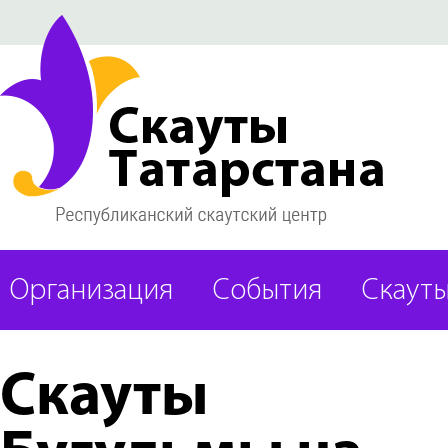
Организация
События
Скаут
Скауты