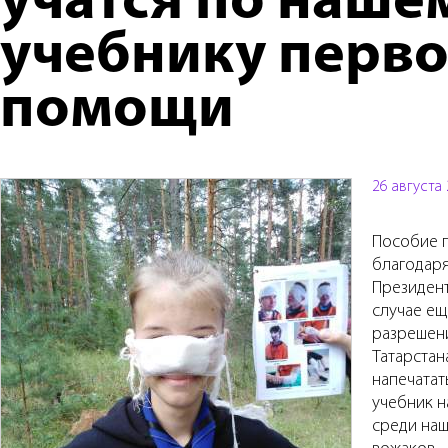
учатся по наше
учебнику перв
помощи
26 августа
Пособие 
благодар
Президент
случае ещ
разрешен
Татарстан
напечатат
учебник н
среди наш