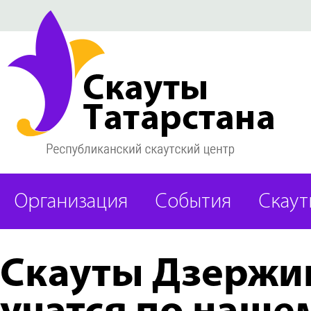
Организация
События
Скаут
Скауты Дзержи