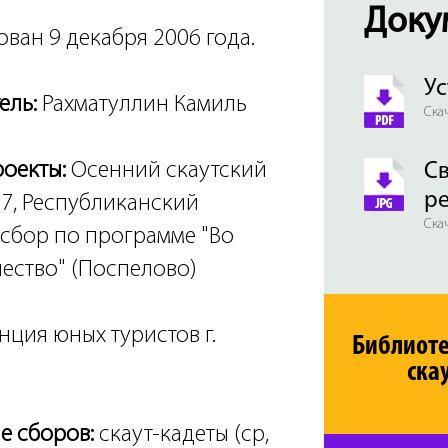
Доку
ован 9 декабря 2006 года.
Ус
ель:
Рахматуллин Камиль
Скач
роекты:
Осенний скаутский
Св
р
07, Республиканский
Скач
 сбор по программе "Во
чество" (Поспелово)
нция юных туристов г.
Библиот
ска
е сборов:
скаут-кадеты (ср,