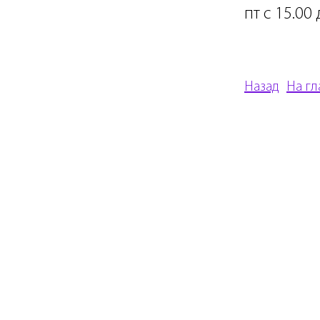
пт с 15.00 
Назад
На г