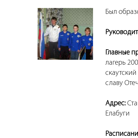
Был образ
Руководит
Главные п
лагерь 20
скаутский
славу Оте
Адрес:
Ста
Елабуги
Расписани