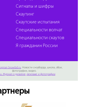
Сигналы и шифры
Скаутинг
Скаутские испытания
Специальности волчат
Специальности скаутов
Я гражданин России
ортал Snowbd.ru
. Новости сноуборда, школа, обои,
фотографии, видео.
Ru. Журнал о дизайне, рекламе и фотографии
артнеры