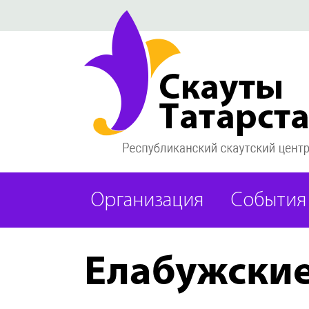
Организация
События
Елабужские