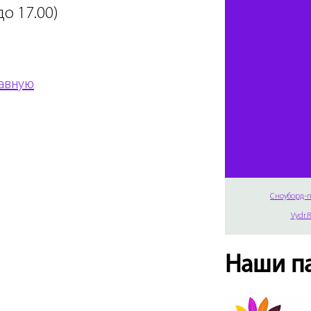
до 17.00)
лавную
Сноуборд-п
Vydr.
Наши п