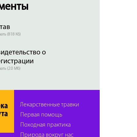
менты
тав
ать (818 Кб)
идетельство о
егистрации
ать (2.0 Мб)
ека
Лекарственные травки
ута
Первая помощь
Походная практика
Природа вокруг нас