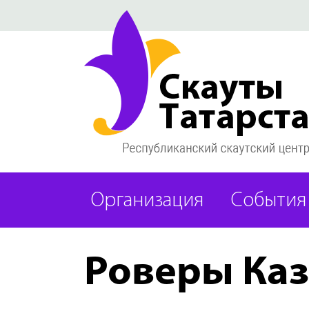
Организация
События
Роверы Ка