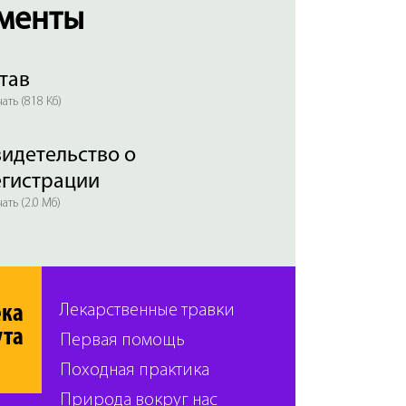
менты
тав
ать (818 Кб)
идетельство о
егистрации
ать (2.0 Мб)
ека
Лекарственные травки
ута
Первая помощь
Походная практика
Природа вокруг нас