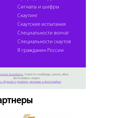
Сигналы и шифры
Скаутинг
Скаутские испытания
Специальности волчат
Специальности скаутов
Я гражданин России
ортал Snowbd.ru
. Новости сноуборда, школа, обои,
фотографии, видео.
Ru. Журнал о дизайне, рекламе и фотографии
артнеры