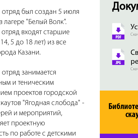
Доку
 отряд был создан 5 июля
в лагере "Белый Волк".
Ус
 отряд входят старшие
Скач
14, 5 до 18 лет) из все
орода Казани.
Св
р
Скач
 отряд занимается
ым и теническим
ием проектов городской
каутов "Ягодная слобода" -
Библиот
ерей и мероприятий,
ска
яет проектную
сть по работе с детскими