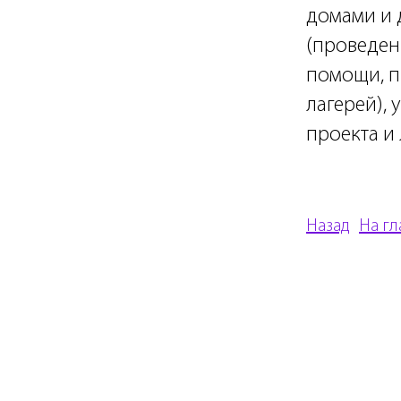
домами и 
(проведен
помощи, п
лагерей), 
проекта и 
Назад
На г