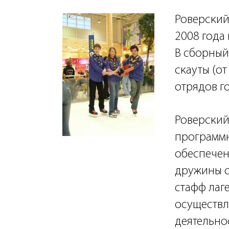
Роверский
2008 года 
В сборный
скауты (от 
отрядов г
Роверский
программн
обеспечен
дружины с
стафф лаг
осуществл
деятельно