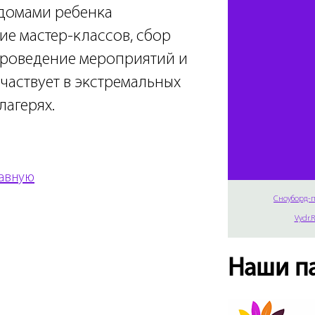
домами ребенка
ие мастер-классов, сбор
роведение мероприятий и
участвует в экстремальных
лагерях.
лавную
Сноуборд-п
Vydr.
Наши п