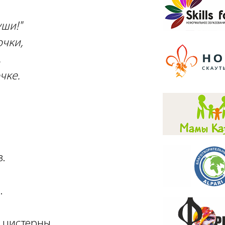
уши!"
очки,
,
чке.
.
.
 цистерны,