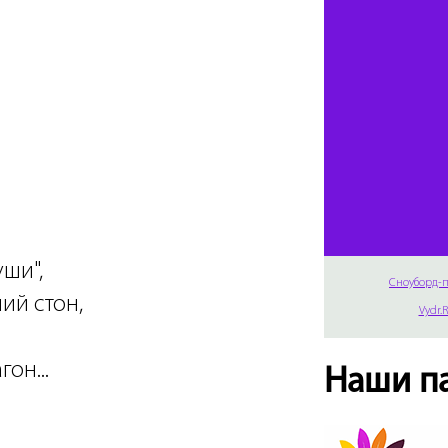
уши",
Сноуборд-п
ий стон,
Vydr.
он...
Наши п