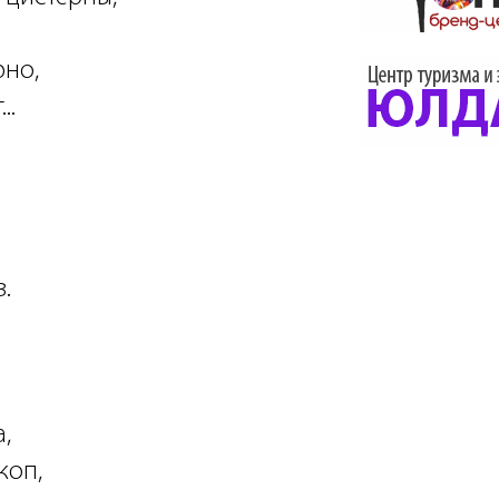
рно,
..
.
,
коп,