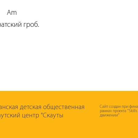
Am
7
атский гроб.
анская детская общественная
Сайт создан при фин
рамках проекта "Skill
аутский центр "Скауты
движении"