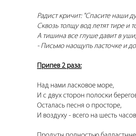
Радист кричит:
"Спасите наши д
Сквозь толщу вод летят тире и т
А тишина все глуше давит в уши
- Письмо наощупь ласточке и до
Припев 2 раза:
Над нами ласковое море,
И с двух сторон полоски берегов
Осталась песня о просторе,
И воздуху - всего на шесть часов
Продуты полностью балластные