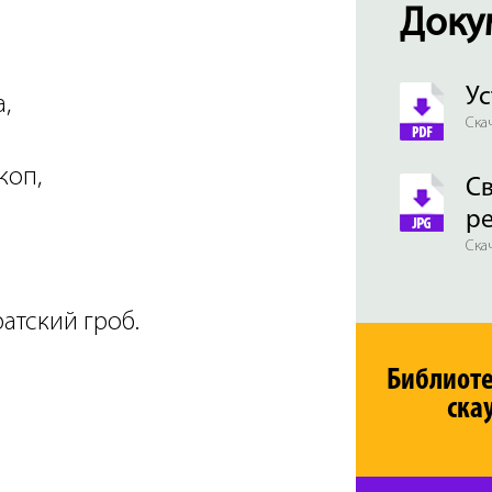
Доку
Ус
,
Скач
коп,
Св
р
Скач
атский гроб.
Библиот
ска