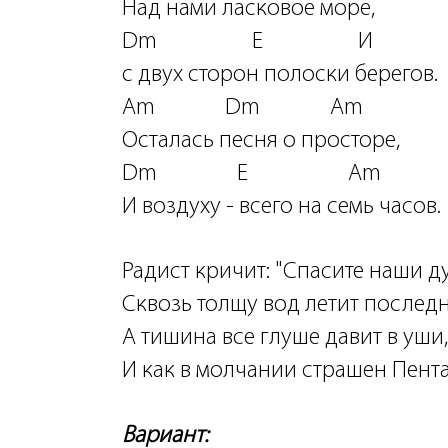
Над нами ласковое море,
Dm E И
с двух сторон полоски берегов.
Am Dm Am
Осталась песня о просторе,
Dm E Am
И воздуху - всего на семь часов.
Радист кричит: "Спасите наши д
Сквозь толщу вод летит последн
А тишина все глуше давит в уши,
И как в молчании страшен Пентаг
Вариант: