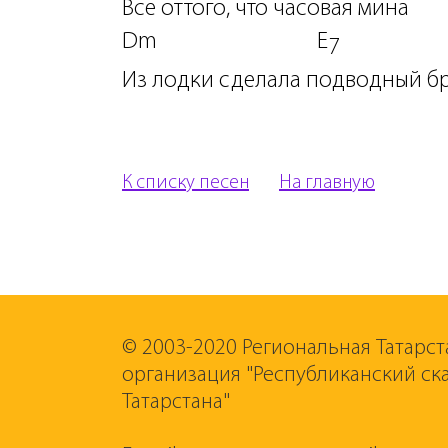
Все оттого, что часовая мина
Dm E
Из лодки сделала подводный бр
К списку песен
На главную
© 2003-2020 Региональная Татарст
организация "Республиканский ск
Татарстана"