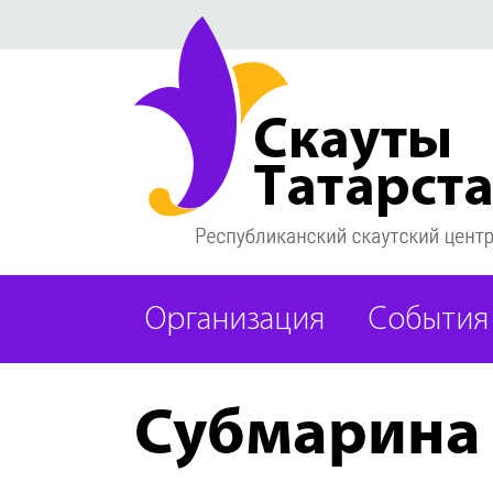
Организация
События
Субмарина