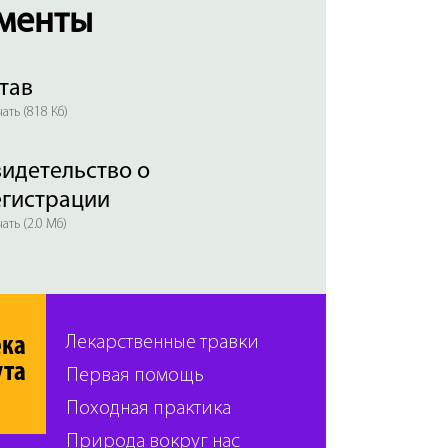
менты
тав
ать (818 Кб)
идетельство о
егистрации
ать (2.0 Мб)
ека
Лекарственные травки
ута
Первая помощь
Походная практика
Природа вокруг нас