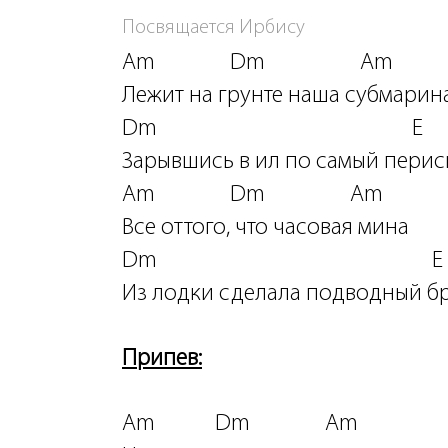
Посвящается Ирбису
Am Dm Am
Лежит на грунте наша субмарина
Dm E
Зарывшись в ил по самый перис
Am Dm Am
Все оттого, что часовая мина
Dm E
Из лодки сделала подводный бр
Припев:
Am Dm Am