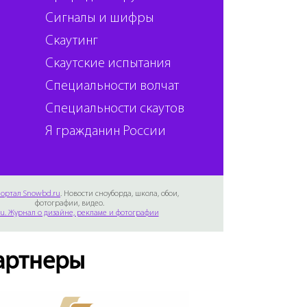
Сигналы и шифры
Скаутинг
Скаутские испытания
Специальности волчат
Специальности скаутов
Я гражданин России
ортал Snowbd.ru
. Новости сноуборда, школа, обои,
фотографии, видео.
Ru. Журнал о дизайне, рекламе и фотографии
артнеры